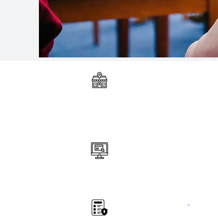
Find all our products in store:
Distribution-Pro-Expert
650 Rue Jean-Neveu, Longueu
J4G 1P1
Or visit our website:
Distribution-Pro-Expert
Access our policy
confiden