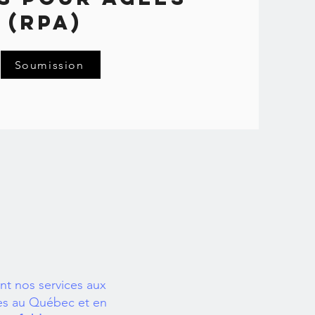
(RPA)
Soumission
nt nos services aux
s au Québec et en