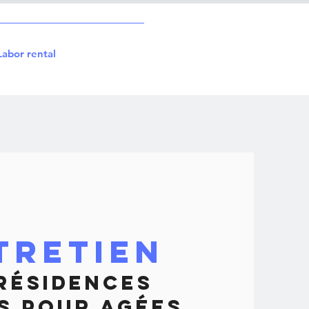
Labor rental
tretien
Résidences
s pour Agées