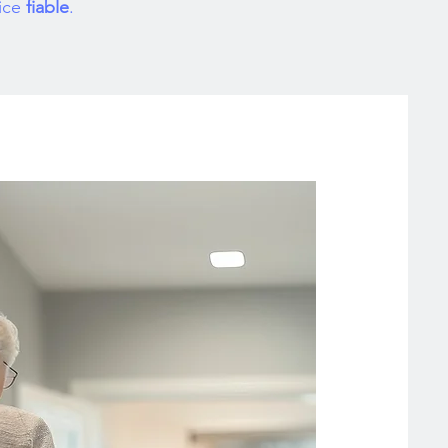
vice
fiable
.