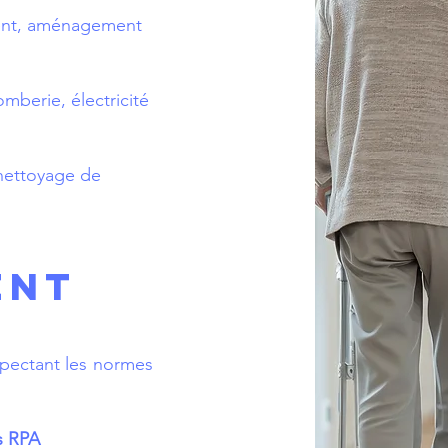
nt, aménagement
omberie, électricité
 nettoyage de
ENT
espectant les normes
s RPA