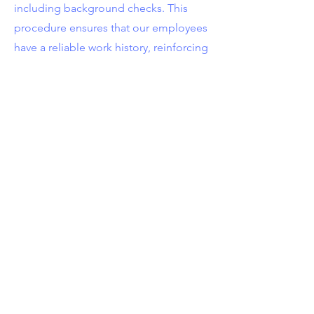
including background checks. This
procedure ensures that our employees
have a reliable work history, reinforcing
our customers' trust in our team.
03
Accreditations
(GRC, RBQ,
CIMSGB, ASEQ and others)